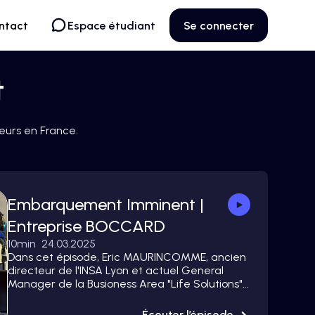
ntact
Espace étudiant
Se connecter
t
eurs en France.
Embarquement Imminent |
Entreprise BOCCARD
10
min
24.03.2025
Dans cet épisode, Eric MAURINCOMME, ancien
directeur de l'INSA Lyon et actuel General
Manager de la Busioness Area "Life Solutions"
chez BOCCARD, nous parle de cette
entreprise familiale lyonnaise, qui propose des
Écouter l’épisode