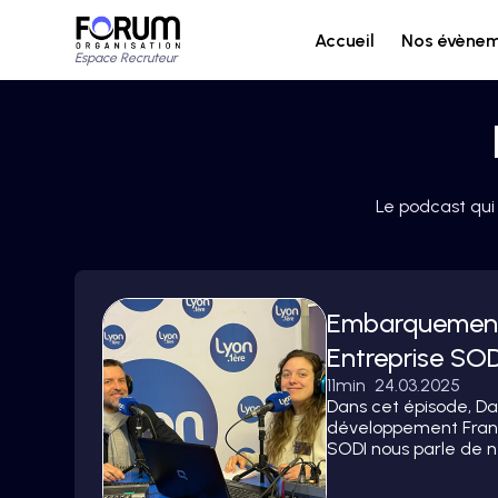
Accueil
Nos évène
Espace Recruteur
Le podcast qui
Embarquement
Entreprise SO
11
min
24.03.2025
Dans cet épisode, D
développement Fran
SODI nous parle de n
la transition écolog
recherche des ingéni