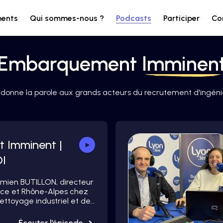
ments
Qui sommes-nous ?
Podcasts
Participer
Co
Embarquement
Imminen
 donne la parole aux grands acteurs du recrutement d'ingéni
 Imminent |
DI
amien BUTILLON, directeur
ce et Rhône-Alpes chez
ettoyage industriel et de
ique. Chez SODI on
eurs de terrain pour des
Écouter l’épisode