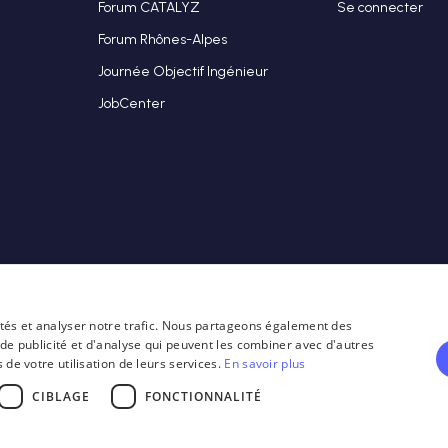
Forum CATALYZ
Se connecter
Forum Rhônes-Alpes
Journée Objectif Ingénieur
JobCenter
cités et analyser notre trafic. Nous partageons également des
 de publicité et d'analyse qui peuvent les combiner avec d'autres
 de votre utilisation de leurs services.
En savoir plus
CIBLAGE
FONCTIONNALITÉ